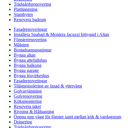
Trädgårdsrenovering
Plattläggning
Stambyten
Renovera badrum
Fasadrenoveringar
Installera Spabad & Montera Jacuzzi Inbyggd i Altan
Fönsterrenovering
Målning
Bostadsanpassningar
Bygga altan
Bygga attefallshus
Bygga balkong
Bygga garage
Bygga lösvirkeshus
Fasadrenoveringar
Tilläggsisolering av fasad & yttervägg
Golvavjämning
Golvrenovering
Köksmontering
Renovera taket
Rivning & Håltagning
Öppna upp vägg för fönster samt mellan kök & vardagsrum
Dränering
Trädgårdsrenovering