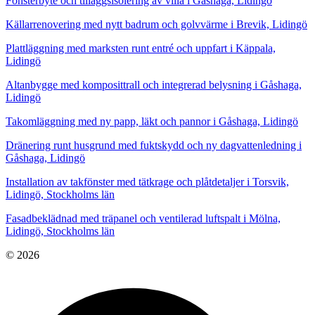
Fönsterbyte och tilläggsisolering av villa i Gåshaga, Lidingö
Källarrenovering med nytt badrum och golvvärme i Brevik, Lidingö
Plattläggning med marksten runt entré och uppfart i Käppala,
Lidingö
Altanbygge med komposittrall och integrerad belysning i Gåshaga,
Lidingö
Takomläggning med ny papp, läkt och pannor i Gåshaga, Lidingö
Dränering runt husgrund med fuktskydd och ny dagvattenledning i
Gåshaga, Lidingö
Installation av takfönster med tätkrage och plåtdetaljer i Torsvik,
Lidingö, Stockholms län
Fasadbeklädnad med träpanel och ventilerad luftspalt i Mölna,
Lidingö, Stockholms län
© 2026