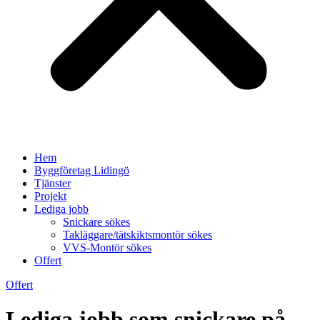
Hem
Byggföretag Lidingö
Tjänster
Projekt
Lediga jobb
Snickare sökes
Takläggare/tätskiktsmontör sökes
VVS-Montör sökes
Offert
Offert
Lediga jobb som snickare på