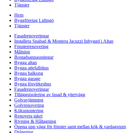
Tjänster
Hem
Byggföretag Lidingö
Tjänster
Fasadrenoveringar
Installera Spabad & Montera Jacuzzi Inbyggd i Altan
Fönsterrenovering
Målning
Bostadsanpassningar
Bygga altan
Bygga attefallshus
Bygga balkong
Bygga garage
Bygga lösvirkeshus
Fasadrenoveringar
Tilläggsisolering av fasad & yttervägg
Golvavjämning
Golvrenovering
Köksmontering
Renovera taket
Rivning & Håltagning
Öppna upp vägg för fönster samt mellan kök & vardagsrum
Dränering