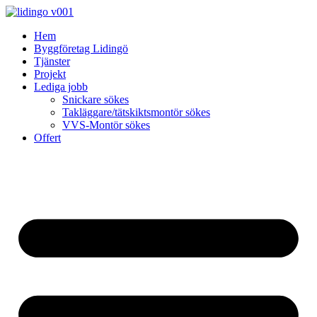
Skip
to
Hem
content
Byggföretag Lidingö
Tjänster
Projekt
Lediga jobb
Snickare sökes
Takläggare/tätskiktsmontör sökes
VVS-Montör sökes
Offert