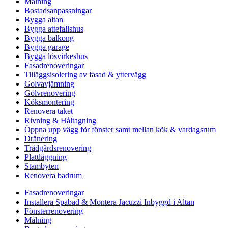
Målning
Bostadsanpassningar
Bygga altan
Bygga attefallshus
Bygga balkong
Bygga garage
Bygga lösvirkeshus
Fasadrenoveringar
Tilläggsisolering av fasad & yttervägg
Golvavjämning
Golvrenovering
Köksmontering
Renovera taket
Rivning & Håltagning
Öppna upp vägg för fönster samt mellan kök & vardagsrum
Dränering
Trädgårdsrenovering
Plattläggning
Stambyten
Renovera badrum
Fasadrenoveringar
Installera Spabad & Montera Jacuzzi Inbyggd i Altan
Fönsterrenovering
Målning