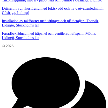
Takomläggning med ny papp, läkt och pannor i Gåshaga, Lidingö
Dränering runt husgrund med fuktskydd och ny dagvattenledning i
Gåshaga, Lidingö
Installation av takfönster med tätkrage och plåtdetaljer i Torsvik,
Lidingö, Stockholms län
Fasadbeklädnad med träpanel och ventilerad luftspalt i Mölna,
Lidingö, Stockholms län
© 2026