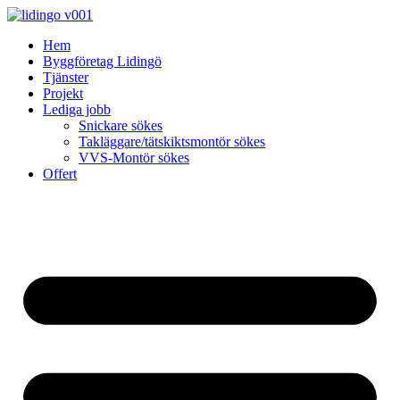
Skip
to
Hem
content
Byggföretag Lidingö
Tjänster
Projekt
Lediga jobb
Snickare sökes
Takläggare/tätskiktsmontör sökes
VVS-Montör sökes
Offert