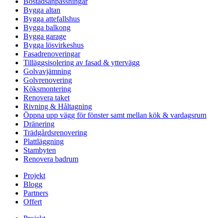
Bostadsanpassningar
Bygga altan
Bygga attefallshus
Bygga balkong
Bygga garage
Bygga lösvirkeshus
Fasadrenoveringar
Tilläggsisolering av fasad & yttervägg
Golvavjämning
Golvrenovering
Köksmontering
Renovera taket
Rivning & Håltagning
Öppna upp vägg för fönster samt mellan kök & vardagsrum
Dränering
Trädgårdsrenovering
Plattläggning
Stambyten
Renovera badrum
Projekt
Blogg
Partners
Offert