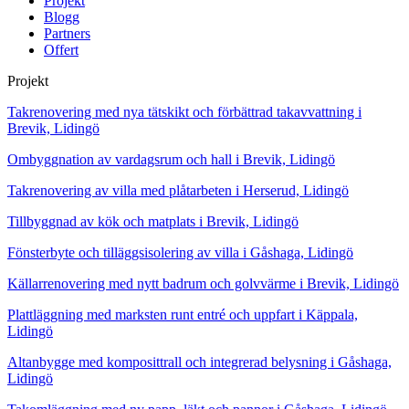
Projekt
Blogg
Partners
Offert
Projekt
Takrenovering med nya tätskikt och förbättrad takavvattning i
Brevik, Lidingö
Ombyggnation av vardagsrum och hall i Brevik, Lidingö
Takrenovering av villa med plåtarbeten i Herserud, Lidingö
Tillbyggnad av kök och matplats i Brevik, Lidingö
Fönsterbyte och tilläggsisolering av villa i Gåshaga, Lidingö
Källarrenovering med nytt badrum och golvvärme i Brevik, Lidingö
Plattläggning med marksten runt entré och uppfart i Käppala,
Lidingö
Altanbygge med komposittrall och integrerad belysning i Gåshaga,
Lidingö