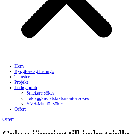
Hem
Byggföretag Lidingö
Tjänster
Projekt
Lediga jobb
Snickare sökes
Takläggare/tätskiktsmontör sökes
VVS-Montör sökes
Offert
Offert
Golvavjämning till industriella