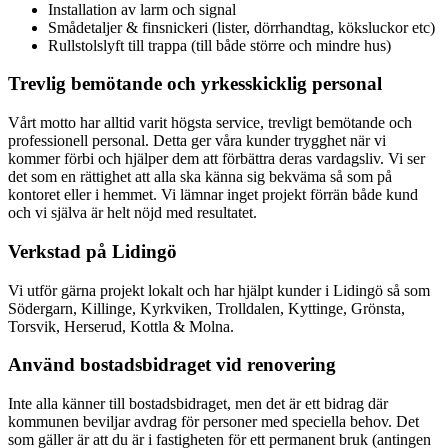
Installation av larm och signal
Smådetaljer & finsnickeri (lister, dörrhandtag, köksluckor etc)
Rullstolslyft till trappa (till både större och mindre hus)
Trevlig bemötande och yrkesskicklig personal
Vårt motto har alltid varit högsta service, trevligt bemötande och
professionell personal. Detta ger våra kunder trygghet när vi
kommer förbi och hjälper dem att förbättra deras vardagsliv. Vi ser
det som en rättighet att alla ska känna sig bekväma så som på
kontoret eller i hemmet. Vi lämnar inget projekt förrän både kund
och vi själva är helt nöjd med resultatet.
Verkstad på Lidingö
Vi utför gärna projekt lokalt och har hjälpt kunder i Lidingö så som
Södergarn, Killinge, Kyrkviken, Trolldalen, Kyttinge, Grönsta,
Torsvik, Herserud, Kottla & Molna.
Använd bostadsbidraget vid renovering
Inte alla känner till bostadsbidraget, men det är ett bidrag där
kommunen beviljar avdrag för personer med speciella behov. Det
som gäller är att du är i fastigheten för ett permanent bruk (antingen