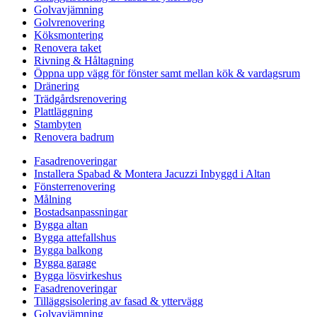
Golvavjämning
Golvrenovering
Köksmontering
Renovera taket
Rivning & Håltagning
Öppna upp vägg för fönster samt mellan kök & vardagsrum
Dränering
Trädgårdsrenovering
Plattläggning
Stambyten
Renovera badrum
Fasadrenoveringar
Installera Spabad & Montera Jacuzzi Inbyggd i Altan
Fönsterrenovering
Målning
Bostadsanpassningar
Bygga altan
Bygga attefallshus
Bygga balkong
Bygga garage
Bygga lösvirkeshus
Fasadrenoveringar
Tilläggsisolering av fasad & yttervägg
Golvavjämning