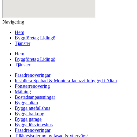
Navigering
Hem
Byggföretag Lidingö
Tjänster
Hem
Byggföretag Lidingö
Tjänster
Fasadrenoveringar
Installera Spabad & Montera Jacuzzi Inbyggd i Altan
Fönsterrenovering
Målning
Bostadsanpassningar
Bygga altan
Bygga attefallshus
Bygga balkong
Bygga garage
Bygga lösvirkeshus
Fasadrenoveringar
Tilläggsisolering av fasad & yttervägg