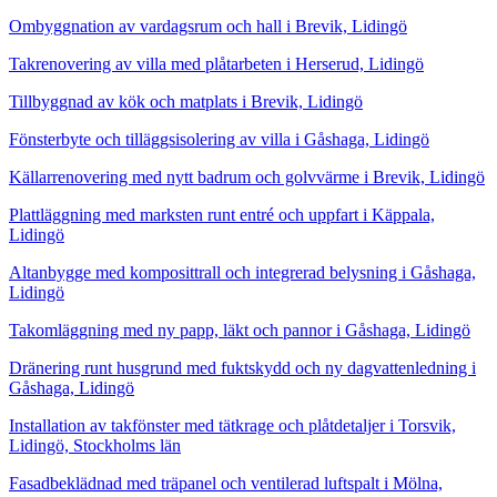
Ombyggnation av vardagsrum och hall i Brevik, Lidingö
Takrenovering av villa med plåtarbeten i Herserud, Lidingö
Tillbyggnad av kök och matplats i Brevik, Lidingö
Fönsterbyte och tilläggsisolering av villa i Gåshaga, Lidingö
Källarrenovering med nytt badrum och golvvärme i Brevik, Lidingö
Plattläggning med marksten runt entré och uppfart i Käppala,
Lidingö
Altanbygge med komposittrall och integrerad belysning i Gåshaga,
Lidingö
Takomläggning med ny papp, läkt och pannor i Gåshaga, Lidingö
Dränering runt husgrund med fuktskydd och ny dagvattenledning i
Gåshaga, Lidingö
Installation av takfönster med tätkrage och plåtdetaljer i Torsvik,
Lidingö, Stockholms län
Fasadbeklädnad med träpanel och ventilerad luftspalt i Mölna,