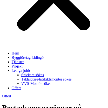
Hem
Byggföretag Lidingö
Tjänster
Projekt
Lediga jobb
Snickare sökes
Takläggare/tätskiktsmontör sökes
VVS-Montör sökes
Offert
Offert
Bostadsanpassningar på