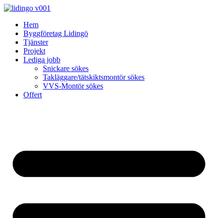
Skip
to
Hem
content
Byggföretag Lidingö
Tjänster
Projekt
Lediga jobb
Snickare sökes
Takläggare/tätskiktsmontör sökes
VVS-Montör sökes
Offert