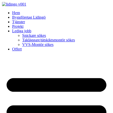
Skip
to
Hem
content
Byggföretag Lidingö
Tjänster
Projekt
Lediga jobb
Snickare sökes
Takläggare/tätskiktsmontör sökes
VVS-Montör sökes
Offert