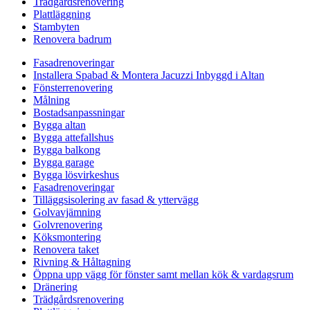
Trädgårdsrenovering
Plattläggning
Stambyten
Renovera badrum
Fasadrenoveringar
Installera Spabad & Montera Jacuzzi Inbyggd i Altan
Fönsterrenovering
Målning
Bostadsanpassningar
Bygga altan
Bygga attefallshus
Bygga balkong
Bygga garage
Bygga lösvirkeshus
Fasadrenoveringar
Tilläggsisolering av fasad & yttervägg
Golvavjämning
Golvrenovering
Köksmontering
Renovera taket
Rivning & Håltagning
Öppna upp vägg för fönster samt mellan kök & vardagsrum
Dränering
Trädgårdsrenovering