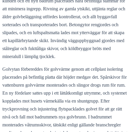
kunden och ett nytt badrum placerades nära befintliga stammar för
att minimera ingrepp. Rivning av gamla ytskikt, uttjänta reglar och
äldre golvbeläggning utfördes kontrollerat, och allt byggavfall
sorterades och transporterades bort. Betongytor rengjordes och
slipades, och en luftspaltsmatta lades mot ytterväggar för att skapa
ett kapillärbrytande skikt. Invändig vägguppbyggnad gjordes med
stålreglar och fukttåliga skivor, och köldbryggor bröts med
mineralull i lämplig tjocklek.
Golvytan förbereddes för golvvärme genom att cellplast isolering
placerades på befintlig platta där höjder medgav det. Spårskivor för
vattenburen golvvärme monterades och slingor drogs rum för rum.
En ny fördelare sattes upp i ett lättåtkomligt utrymme, och systemet
kopplades mot husets värmekälla via en shuntgrupp. Efter
tryckprovning och injustering flytspacklades golvet för att ge rätt
nivå och fall mot badrummets nya golvbrunn. I badrummet
monterades våtrumsskivor, tätskikt enligt gällande branschregler