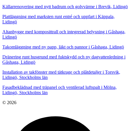
Källarrenovering med nytt badrum och golvvärme i Brevik, Lidingö
Plattläggning med marksten runt entré och uppfart i Käppala,
Lidingö
Altanbygge med komposittrall och integrerad belysning i Gåshaga,
Lidingö
Takomläggning med ny papp, läkt och pannor i Gåshaga, Lidingö
Dränering runt husgrund med fuktskydd och ny dagvattenledning i
Gåshaga, Lidingö
Installation av takfönster med tätkrage och plåtdetaljer i Torsvik,
Lidingö, Stockholms län
Fasadbeklädnad med träpanel och ventilerad luftspalt i Mölna,
Lidingö, Stockholms län
© 2026