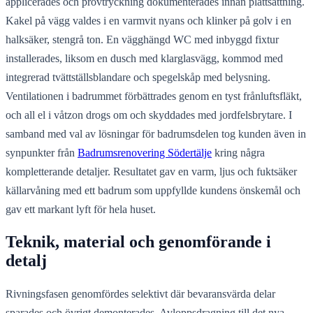
applicerades och provtryckning dokumenterades innan plattsättning.
Kakel på vägg valdes i en varmvit nyans och klinker på golv i en
halksäker, stengrå ton. En vägghängd WC med inbyggd fixtur
installerades, liksom en dusch med klarglasvägg, kommod med
integrerad tvättställsblandare och spegelskåp med belysning.
Ventilationen i badrummet förbättrades genom en tyst frånluftsfläkt,
och all el i våtzon drogs om och skyddades med jordfelsbrytare. I
samband med val av lösningar för badrumsdelen tog kunden även in
synpunkter från
Badrumsrenovering Södertälje
kring några
kompletterande detaljer. Resultatet gav en varm, ljus och fuktsäker
källarvåning med ett badrum som uppfyllde kundens önskemål och
gav ett markant lyft för hela huset.
Teknik, material och genomförande i
detalj
Rivningsfasen genomfördes selektivt där bevaransvärda delar
sparades och övrigt demonterades. Avloppsdragning till det nya