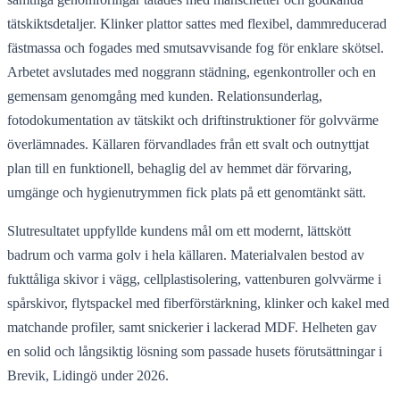
tätskiktsdetaljer. Klinker plattor sattes med flexibel, dammreducerad
fästmassa och fogades med smutsavvisande fog för enklare skötsel.
Arbetet avslutades med noggrann städning, egenkontroller och en
gemensam genomgång med kunden. Relationsunderlag,
fotodokumentation av tätskikt och driftinstruktioner för golvvärme
överlämnades. Källaren förvandlades från ett svalt och outnyttjat
plan till en funktionell, behaglig del av hemmet där förvaring,
umgänge och hygienutrymmen fick plats på ett genomtänkt sätt.
Slutresultatet uppfyllde kundens mål om ett modernt, lättskött
badrum och varma golv i hela källaren. Materialvalen bestod av
fukttåliga skivor i vägg, cellplastisolering, vattenburen golvvärme i
spårskivor, flytspackel med fiberförstärkning, klinker och kakel med
matchande profiler, samt snickerier i lackerad MDF. Helheten gav
en solid och långsiktig lösning som passade husets förutsättningar i
Brevik, Lidingö under 2026.