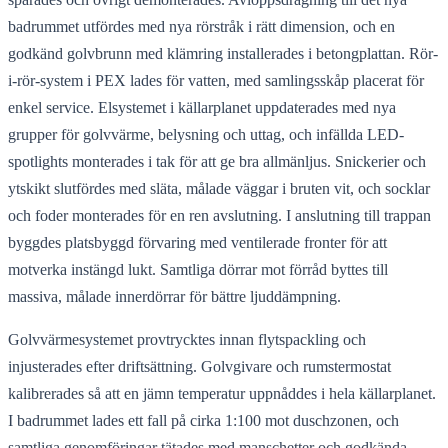
badrummet utfördes med nya rörstråk i rätt dimension, och en
godkänd golvbrunn med klämring installerades i betongplattan. Rör-
i-rör-system i PEX lades för vatten, med samlingsskåp placerat för
enkel service. Elsystemet i källarplanet uppdaterades med nya
grupper för golvvärme, belysning och uttag, och infällda LED-
spotlights monterades i tak för att ge bra allmänljus. Snickerier och
ytskikt slutfördes med släta, målade väggar i bruten vit, och socklar
och foder monterades för en ren avslutning. I anslutning till trappan
byggdes platsbyggd förvaring med ventilerade fronter för att
motverka instängd lukt. Samtliga dörrar mot förråd byttes till
massiva, målade innerdörrar för bättre ljuddämpning.
Golvvärmesystemet provtrycktes innan flytspackling och
injusterades efter driftsättning. Golvgivare och rumstermostat
kalibrerades så att en jämn temperatur uppnåddes i hela källarplanet.
I badrummet lades ett fall på cirka 1:100 mot duschzonen, och
samtliga genomföringar tätades med manschetter och godkända