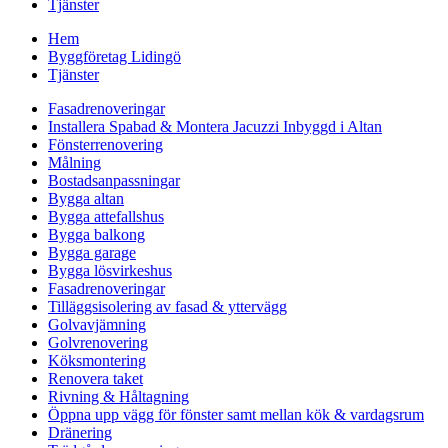
Tjänster
Hem
Byggföretag Lidingö
Tjänster
Fasadrenoveringar
Installera Spabad & Montera Jacuzzi Inbyggd i Altan
Fönsterrenovering
Målning
Bostadsanpassningar
Bygga altan
Bygga attefallshus
Bygga balkong
Bygga garage
Bygga lösvirkeshus
Fasadrenoveringar
Tilläggsisolering av fasad & yttervägg
Golvavjämning
Golvrenovering
Köksmontering
Renovera taket
Rivning & Håltagning
Öppna upp vägg för fönster samt mellan kök & vardagsrum
Dränering