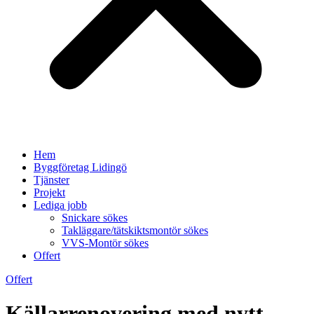
Hem
Byggföretag Lidingö
Tjänster
Projekt
Lediga jobb
Snickare sökes
Takläggare/tätskiktsmontör sökes
VVS-Montör sökes
Offert
Offert
Källarrenovering med nytt