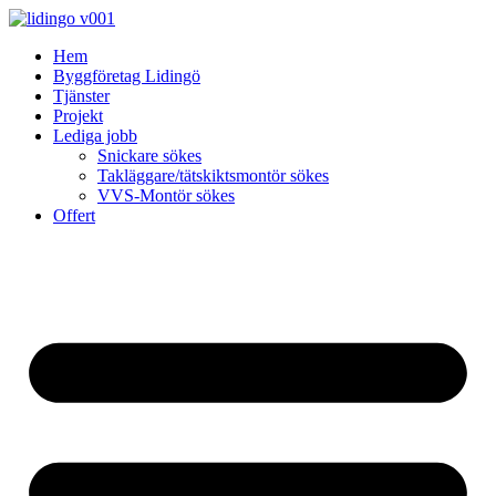
Skip
to
Hem
content
Byggföretag Lidingö
Tjänster
Projekt
Lediga jobb
Snickare sökes
Takläggare/tätskiktsmontör sökes
VVS-Montör sökes
Offert