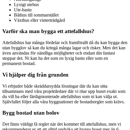
Lyxigt utehus
Ute-bastu
Båthus till sommarstället
Växthus eller vinterträdgård
Varför ska man bygga ett attefallshus?
Attefallshus har många fördelar och framförallt då du kan bygga den
utan bygglov så kan du kringå många lagar och risker. Men det kan
även användas för oändliga möjligheter och endast din fantasi
stoppar det. Ni kan ha det som en lyxig bastu eller som en
permanent bostad.
Vi hjälper dig från grunden
Vi erbjuder både skräddarsydda lösningar där du kan sitta
tillsammans med våra projektledare där vi ritar upp huset exakt som
du vill ha eller färdigmonterade attefallshus som ni kan välja ut.
Självfallet följer alla våra byggnationer de bostadsregler som krävs.
Bygg bostad utan bolov
Det finns väldigt få regler när det kommer till attefallshus, men vi
rekommenderar er att att alltid undvika att bygga huset mer än 6