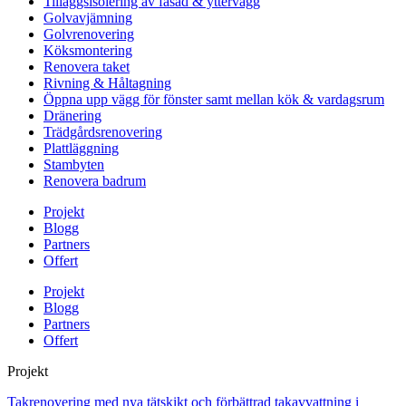
Tilläggsisolering av fasad & yttervägg
Golvavjämning
Golvrenovering
Köksmontering
Renovera taket
Rivning & Håltagning
Öppna upp vägg för fönster samt mellan kök & vardagsrum
Dränering
Trädgårdsrenovering
Plattläggning
Stambyten
Renovera badrum
Projekt
Blogg
Partners
Offert
Projekt
Blogg
Partners
Offert
Projekt
Takrenovering med nya tätskikt och förbättrad takavvattning i