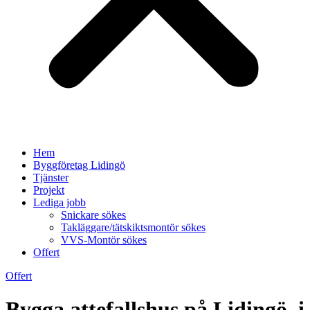
Hem
Byggföretag Lidingö
Tjänster
Projekt
Lediga jobb
Snickare sökes
Takläggare/tätskiktsmontör sökes
VVS-Montör sökes
Offert
Offert
Bygga attefallshus på Lidingö, i