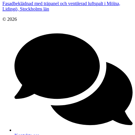
Fasadbeklädnad med träpanel och ventilerad luftspalt i Mölna,
Lidingö, Stockholms län
© 2026