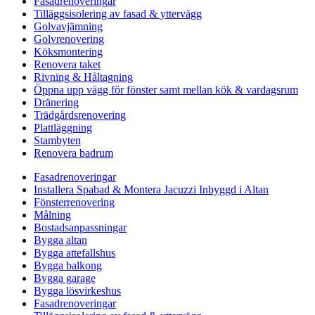
Fasadrenoveringar
Tilläggsisolering av fasad & yttervägg
Golvavjämning
Golvrenovering
Köksmontering
Renovera taket
Rivning & Håltagning
Öppna upp vägg för fönster samt mellan kök & vardagsrum
Dränering
Trädgårdsrenovering
Plattläggning
Stambyten
Renovera badrum
Fasadrenoveringar
Installera Spabad & Montera Jacuzzi Inbyggd i Altan
Fönsterrenovering
Målning
Bostadsanpassningar
Bygga altan
Bygga attefallshus
Bygga balkong
Bygga garage
Bygga lösvirkeshus
Fasadrenoveringar