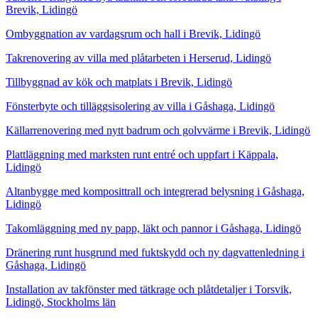
Brevik, Lidingö
Ombyggnation av vardagsrum och hall i Brevik, Lidingö
Takrenovering av villa med plåtarbeten i Herserud, Lidingö
Tillbyggnad av kök och matplats i Brevik, Lidingö
Fönsterbyte och tilläggsisolering av villa i Gåshaga, Lidingö
Källarrenovering med nytt badrum och golvvärme i Brevik, Lidingö
Plattläggning med marksten runt entré och uppfart i Käppala,
Lidingö
Altanbygge med komposittrall och integrerad belysning i Gåshaga,
Lidingö
Takomläggning med ny papp, läkt och pannor i Gåshaga, Lidingö
Dränering runt husgrund med fuktskydd och ny dagvattenledning i
Gåshaga, Lidingö
Installation av takfönster med tätkrage och plåtdetaljer i Torsvik,
Lidingö, Stockholms län